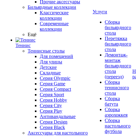
Прочие аксессуары
Бильярдные коллекции
Услуги
Классические
коллекции
Сборка
Современные
бильярдного
коллекции
стола
Ещё
Перетяжка
бильярдного
Теннис
стола
Теннисные столы
Демонтаж-
Для помещений
монтаж
Для улицы
бильярдного
Детские
стола
Н
Складные
(переезд)
р
Серия Olympic
Сборка
Серия Game
теннисного
Серия Compact
стола
Серия Sport
Сборка
Серия Hobby
батута
Серия City
Сборка
Серия Play
аэрохоккея
Антивандальные
Сборка
Серия Design
настольного
Серия Black
футбола
Аксессуары для настольного