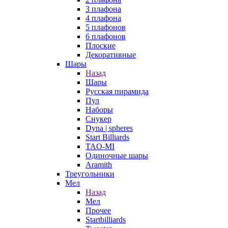
3 плафона
4 плафона
5 плафонов
6 плафонов
Плоские
Декоративные
Шары
Назад
Шары
Русская пирамида
Пул
Наборы
Снукер
Dyna | spheres
Start Billiards
TAO-MI
Одиночные шары
Aramith
Треугольники
Мел
Назад
Мел
Прочее
Startbilliards