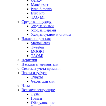
Galaxy
Manchester
Iwan Simonis
Euro Pro
TAO-MI
Средства по уходу
Уход за киями
Уход за шарами
Уход за сукном и столом
Наклейки для кия
Startbilliards
Tweeten
MOORI
TAOMI
Перчатки
Насадки и удлинители
Системы учета времени
Чехлы и тубусы
Тубусы
Чехлы для кия
Часы
Все комплектующие
Лузы
Плиты
Оборудование