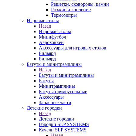
Решетки, сковороды, камни
Розжиг и копчение
Термометры
Игровые столы
Назад
Игровые столы
Минифутбол
Аэрохоккей
Аксессуары для игровых столов
Бильяpд
Бильяpд
Батуты и минитрамплины
Назад
Батуты и минитрамплины
Батуты
Минитрамплины
Батуты прямоугольные
Аксессуары
Запасные части
Детские городки
Назад
Детские городки
Городки SLP SYSTEMS
Качели SLP SYSTEMS
Назад