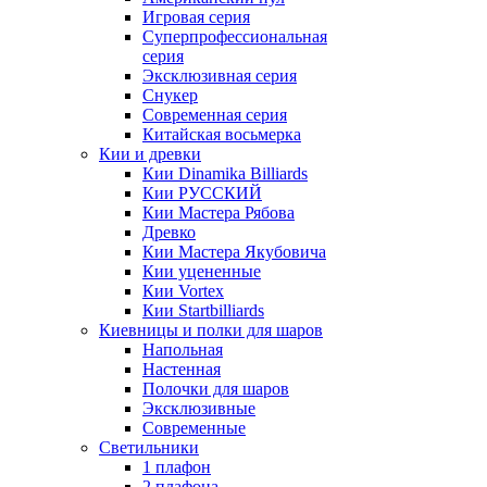
Игровая серия
Суперпрофессиональная
серия
Эксклюзивная серия
Снукер
Современная серия
Китайская восьмерка
Кии и древки
Кии Dinamika Billiards
Кии РУССКИЙ
Кии Мастера Рябова
Древко
Кии Мастера Якубовича
Кии уцененные
Кии Vortex
Кии Startbilliards
Киевницы и полки для шаров
Напольная
Настенная
Полочки для шаров
Эксклюзивные
Современные
Светильники
1 плафон
2 плафона