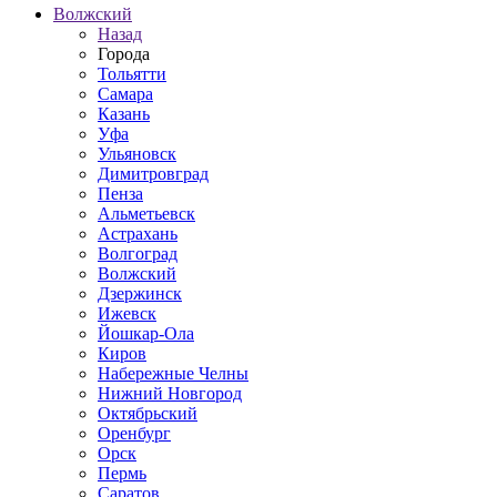
Волжский
Назад
Города
Тольятти
Самара
Казань
Уфа
Ульяновск
Димитровград
Пенза
Альметьевск
Астрахань
Волгоград
Волжский
Дзержинск
Ижевск
Йошкар-Ола
Киров
Набережные Челны
Нижний Новгород
Октябрьский
Оренбург
Орск
Пермь
Саратов