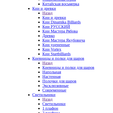
Китайская восьмерка
Кии и древки
Назад
Кии и древки
Кии Dinamika Billiards
Кии РУССКИЙ
Кии Мастера Рябова
Древко
Кии Мастера Якубовича
Кии уцененные
Кии Vortex
Кии Startbilliards
Киевницы и полки для шаров
Назад
Киевницы и полки для шаров
Напольная
Настенная
Полочки для шаров
Эксклюзивные
Современные
Светильники
Назад
Светильники
1 плафон
2 плафона