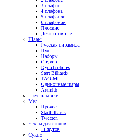
3 плафона
4 плафона
5 плафонов
6 плафонов
Плоские
Декоративные
Шары
Русская пирамида
Пул
Наборы
Снукер
Dyna | spheres
Start Billiards
TAO-MI
Одиночные шары
Aramith
Треугольники
Мел
Прочее
Startbilliards
Tweeten
Чехлы для столов
11 футов
Сукно