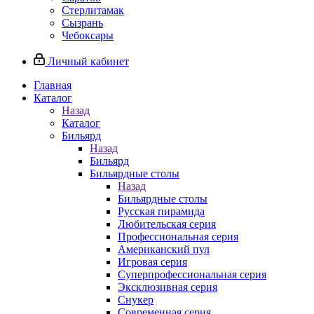
Стерлитамак
Сызрань
Чебоксары
Личный кабинет
Главная
Каталог
Назад
Каталог
Бильярд
Назад
Бильярд
Бильярдные столы
Назад
Бильярдные столы
Русская пирамида
Любительская серия
Профессиональная серия
Американский пул
Игровая серия
Суперпрофессиональная серия
Эксклюзивная серия
Снукер
Современная серия