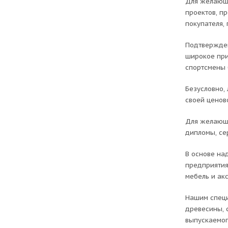
Для желающи
проектов, п
покупателя,
Подтвержден
широкое при
спортсмены 
Безусловно,
своей ценов
Для желающи
дипломы, се
В основе на
предприятия
мебель и ак
Нашим специ
древесины, 
выпускаемог