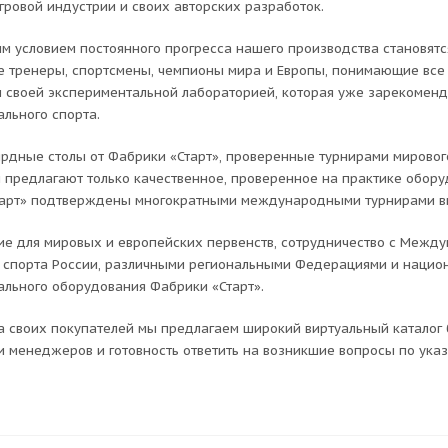
гровой индустрии и своих авторских разработок.
м условием постоянного прогресса нашего производства становятс
 тренеры, спортсмены, чемпионы мира и Европы, понимающие все 
 своей экспериментальной лабораторией, которая уже зарекомен
льного спорта.
ярдные столы от Фабрики «Старт», проверенные турнирами мирово
 предлагают только качественное, проверенное на практике обор
арт» подтверждены многократными международными турнирами в
е для мировых и европейских первенств, сотрудничество с Межд
 спорта России, различными региональными Федерациями и наци
льного оборудования Фабрики «Старт».
а своих покупателей мы предлагаем широкий виртуальный каталог
и менеджеров и готовность ответить на возникшие вопросы по указ