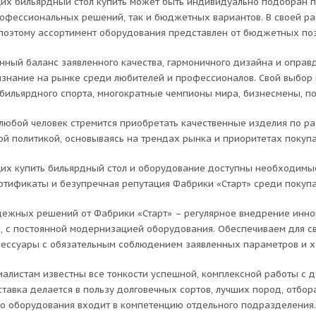
х бильярдный стол купить может быть индивидуально подобран п
рофессиональных решений, так и бюджетных вариантов. В своей р
 поэтому ассортимент оборудования представлен от бюджетных поз
ный баланс заявленного качества, гармоничного дизайна и оправ
знание на рынке среди любителей и профессионалов. Свой выбор 
бильярдного спорта, многократные чемпионы мира, бизнесмены, по
 любой человек стремится приобретать качественные изделия по ра
ой политикой, основываясь на трендах рынка и приоритетах покупа
х купить бильярдный стол и оборудование доступны необходимы
ртификаты и безупречная репутация Фабрики «Старт» среди покупа
дежных решений от Фабрики «Старт» – регулярное внедрение инно
, с постоянной модернизацией оборудования. Обеспечиваем для св
сессуары с обязательным соблюдением заявленных параметров и х
алистам известны все тонкости успешной, комплексной работы с де
ставка делается в пользу долговечных сортов, лучших пород, отб
о оборудования входит в компетенцию отдельного подразделения.