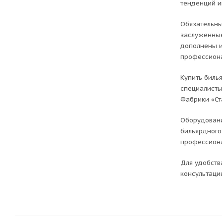
тенденций и
Обязательны
заслуженные
дополнены и
профессиона
Купить биль
специалисты
Фабрики «Ст
Оборудовани
бильярдного
профессиона
Для удобств
консультаци