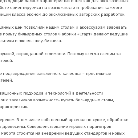
одходящий баланс характеристик и цен как для эксклюзивных
аботе ориентируемся на возможности и требования каждого
иций класса эконом до эксклюзивных авторских разработок.
данных цен позволили нашим столам и аксессуарам завоевать
в пользу бильярдных столов Фабрики «Старт» делают ведущие
литики и звезды шоу-бизнеса.
зумной, оправданной стоимости. Поэтому всегда следим за
телей.
е подтверждения заявленного качества – престижные
телей.
вационных подходов и технологий в деятельности
оих заказчиков возможность купить бильярдные столы,
арактеристик.
ревом. В том числе собственный арсенал по сушке, обработке
ора древесины. Совершенствование игровых параметров
 Работа строится на внедрении ведущих стандартов и новых