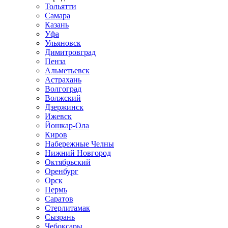
Тольятти
Самара
Казань
Уфа
Ульяновск
Димитровград
Пенза
Альметьевск
Астрахань
Волгоград
Волжский
Дзержинск
Ижевск
Йошкар-Ола
Киров
Набережные Челны
Нижний Новгород
Октябрьский
Оренбург
Орск
Пермь
Саратов
Стерлитамак
Сызрань
Чебоксары