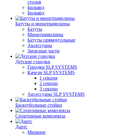
столов
Бильяpд
Бильяpд
Батуты и минитрамплины
Батуты
Минитрамплины
Батуты прямоугольные
Аксессуары
Запасные части
Детские городки
Городки SLP SYSTEMS
Качели SLP SYSTEMS
1 секция
2 секции
3 секции
Аксессуары SLP SYSTEMS
Баскетбольные стойки
Спортивные комплексы
Дартс
Мишени