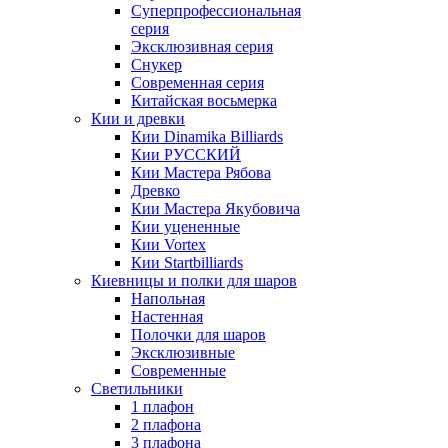
Суперпрофессиональная
серия
Эксклюзивная серия
Снукер
Современная серия
Китайская восьмерка
Кии и древки
Кии Dinamika Billiards
Кии РУССКИЙ
Кии Мастера Рябова
Древко
Кии Мастера Якубовича
Кии уцененные
Кии Vortex
Кии Startbilliards
Киевницы и полки для шаров
Напольная
Настенная
Полочки для шаров
Эксклюзивные
Современные
Светильники
1 плафон
2 плафона
3 плафона