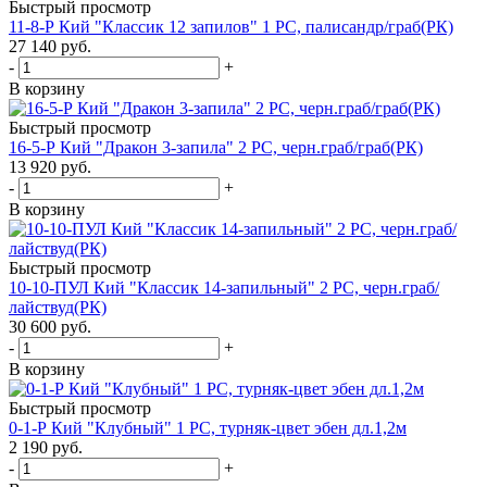
Быстрый просмотр
11-8-Р Кий "Классик 12 запилов" 1 РС, палисандр/граб(РК)
27 140
руб.
-
+
В корзину
Быстрый просмотр
16-5-Р Кий "Дракон 3-запила" 2 РС, черн.граб/граб(РК)
13 920
руб.
-
+
В корзину
Быстрый просмотр
10-10-ПУЛ Кий "Классик 14-запильный" 2 РС, черн.граб/
лайствуд(РК)
30 600
руб.
-
+
В корзину
Быстрый просмотр
0-1-Р Кий "Клубный" 1 РС, турняк-цвет эбен дл.1,2м
2 190
руб.
-
+