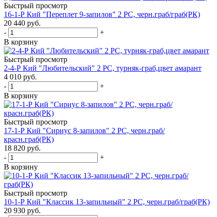
Быстрый просмотр
16-1-Р Кий "Переплет 9-запилов" 2 РС, черн.граб/граб(РК)
20 440
руб.
-
+
В корзину
Быстрый просмотр
2-4-Р Кий "Любительский" 2 РС, турняк-граб,цвет амарант
4 010
руб.
-
+
В корзину
Быстрый просмотр
17-1-Р Кий "Сириус 8-запилов" 2 РС, черн.граб/
красн.граб(РК)
18 820
руб.
-
+
В корзину
Быстрый просмотр
10-1-Р Кий "Классик 13-запильный" 2 РС, черн.граб/граб(РК)
20 930
руб.