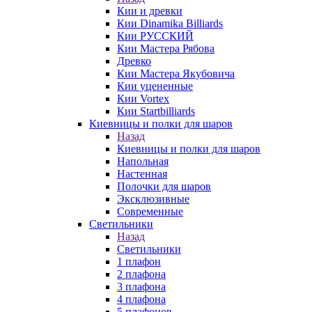
Кии и древки
Кии Dinamika Billiards
Кии РУССКИЙ
Кии Мастера Рябова
Древко
Кии Мастера Якубовича
Кии уцененные
Кии Vortex
Кии Startbilliards
Киевницы и полки для шаров
Назад
Киевницы и полки для шаров
Напольная
Настенная
Полочки для шаров
Эксклюзивные
Современные
Светильники
Назад
Светильники
1 плафон
2 плафона
3 плафона
4 плафона
5 плафонов