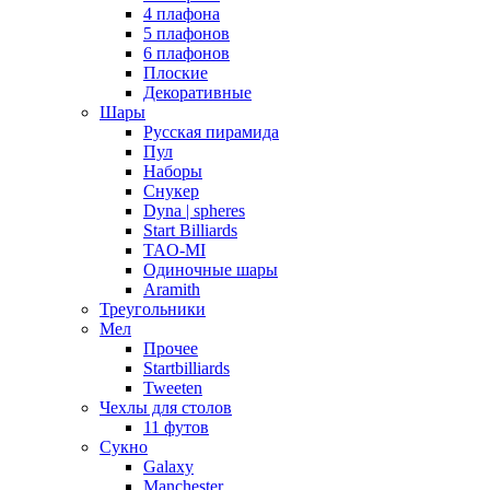
4 плафона
5 плафонов
6 плафонов
Плоские
Декоративные
Шары
Русская пирамида
Пул
Наборы
Снукер
Dyna | spheres
Start Billiards
TAO-MI
Одиночные шары
Aramith
Треугольники
Мел
Прочее
Startbilliards
Tweeten
Чехлы для столов
11 футов
Сукно
Galaxy
Manchester