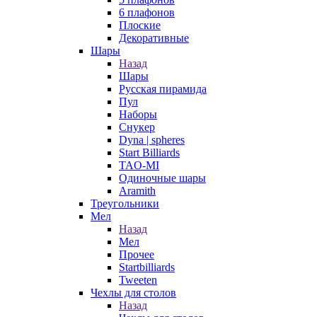
6 плафонов
Плоские
Декоративные
Шары
Назад
Шары
Русская пирамида
Пул
Наборы
Снукер
Dyna | spheres
Start Billiards
TAO-MI
Одиночные шары
Aramith
Треугольники
Мел
Назад
Мел
Прочее
Startbilliards
Tweeten
Чехлы для столов
Назад