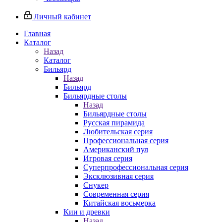
Личный кабинет
Главная
Каталог
Назад
Каталог
Бильярд
Назад
Бильярд
Бильярдные столы
Назад
Бильярдные столы
Русская пирамида
Любительская серия
Профессиональная серия
Американский пул
Игровая серия
Суперпрофессиональная серия
Эксклюзивная серия
Снукер
Современная серия
Китайская восьмерка
Кии и древки
Назад