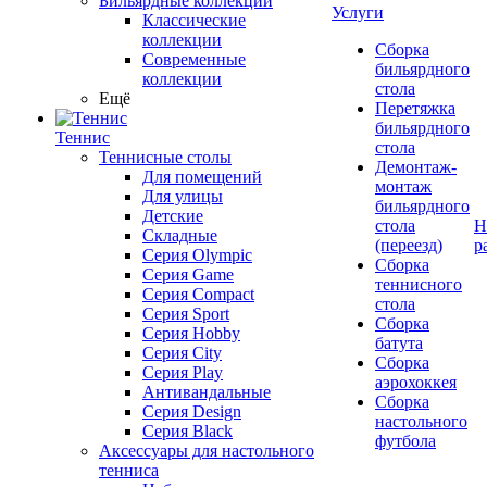
Бильярдные коллекции
Услуги
Классические
коллекции
Сборка
Современные
бильярдного
коллекции
стола
Ещё
Перетяжка
бильярдного
Теннис
стола
Теннисные столы
Демонтаж-
Для помещений
монтаж
Для улицы
бильярдного
Детские
стола
Н
Складные
(переезд)
р
Серия Olympic
Сборка
Серия Game
теннисного
Серия Compact
стола
Серия Sport
Сборка
Серия Hobby
батута
Серия City
Сборка
Серия Play
аэрохоккея
Антивандальные
Сборка
Серия Design
настольного
Серия Black
футбола
Аксессуары для настольного
тенниса