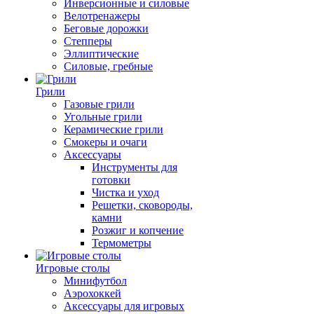
Инверсионные и силовые
Велотренажеры
Беговые дорожки
Степперы
Эллиптические
Силовые, гребные
Грили
Газовые грили
Угольные грили
Керамические грили
Смокеры и очаги
Аксессуары
Инструменты для
готовки
Чистка и уход
Решетки, сковороды,
камни
Розжиг и копчение
Термометры
Игровые столы
Минифутбол
Аэрохоккей
Аксессуары для игровых