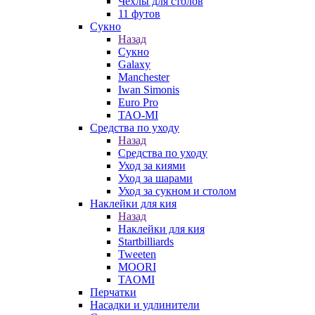
Чехлы для столов
11 футов
Сукно
Назад
Сукно
Galaxy
Manchester
Iwan Simonis
Euro Pro
TAO-MI
Средства по уходу
Назад
Средства по уходу
Уход за киями
Уход за шарами
Уход за сукном и столом
Наклейки для кия
Назад
Наклейки для кия
Startbilliards
Tweeten
MOORI
TAOMI
Перчатки
Насадки и удлинители