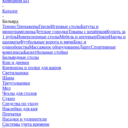
Компания БП
-
Каталог
-
Бильярд
Теннис
Тренажеры
Грили
Игровые столы
Батуты и
минитрамплины
Детские городки
Товары с кешбеком
Купить за
1 рубль
Инверсионные столы
Мебель и интерьер
Покер
Нарды и
шахматы
Футбольные ворота и мячи
Бокс и
единоборства
Массажное оборудование
Дартс
Спортивные
комплексы
Баскетбольные стойки
Бильярдные столы
Кии и древки
Киевницы и полки для шаров
Светильники
Шары
Треугольники
Мел
Чехлы для столов
Сукно
Средства по уходу
Наклейки для кия
Перчатки
Насадки и удлинители
Системы учета времени