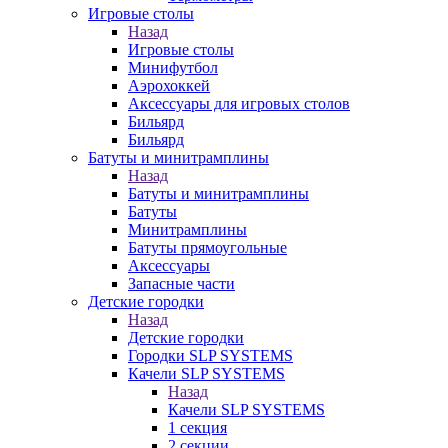
Игровые столы
Назад
Игровые столы
Минифутбол
Аэрохоккей
Аксессуары для игровых столов
Бильяpд
Бильяpд
Батуты и минитрамплины
Назад
Батуты и минитрамплины
Батуты
Минитрамплины
Батуты прямоугольные
Аксессуары
Запасные части
Детские городки
Назад
Детские городки
Городки SLP SYSTEMS
Качели SLP SYSTEMS
Назад
Качели SLP SYSTEMS
1 секция
2 секции