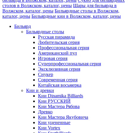
бильярда в Волжском, каталог, цены
Сукно для бильярдных
столов в Волжском, каталог, цены
Шары для бильярда в
Волжском, каталог, цены
Бильярдные столы в Волжском,
каталог, цены
Бильярдные кии в Волжском, каталог, цены
Бильярд
Бильярдные столы
Русская пирамида
Любительская серия
Профессиональная серия
Американский пул
Игровая серия
Суперпрофессиональная серия
Эксклюзивная серия
Снукер
Современная серия
Китайская восьмерка
Кии и древки
Кии Dinamika Billiards
Кии РУССКИЙ
Кии Мастера Рябова
Древко
Кии Мастера Якубовича
Кии уцененные
Кии Vortex