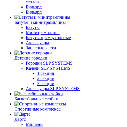
столов
Бильяpд
Бильяpд
Батуты и минитрамплины
Батуты
Минитрамплины
Батуты прямоугольные
Аксессуары
Запасные части
Детские городки
Городки SLP SYSTEMS
Качели SLP SYSTEMS
1 секция
2 секции
3 секции
Аксессуары SLP SYSTEMS
Баскетбольные стойки
Спортивные комплексы
Дартс
Мишени