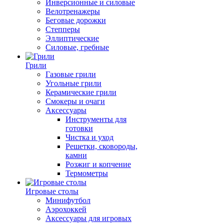
Инверсионные и силовые
Велотренажеры
Беговые дорожки
Степперы
Эллиптические
Силовые, гребные
Грили
Газовые грили
Угольные грили
Керамические грили
Смокеры и очаги
Аксессуары
Инструменты для
готовки
Чистка и уход
Решетки, сковороды,
камни
Розжиг и копчение
Термометры
Игровые столы
Минифутбол
Аэрохоккей
Аксессуары для игровых