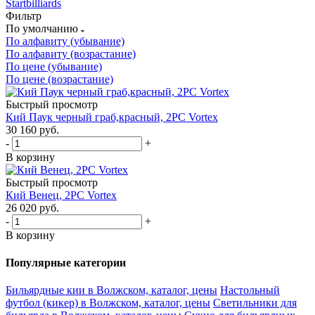
Startbilliards
Фильтр
По умолчанию
По алфавиту (убывание)
По алфавиту (возрастание)
По цене (убывание)
По цене (возрастание)
Быстрый просмотр
Кий Паук черный граб,красный, 2РС Vortex
30 160
руб.
-
+
В корзину
Быстрый просмотр
Кий Венец, 2РС Vortex
26 020
руб.
-
+
В корзину
Популярные категории
Бильярдные кии в Волжском, каталог, цены
Настольный
футбол (кикер) в Волжском, каталог, цены
Светильники для