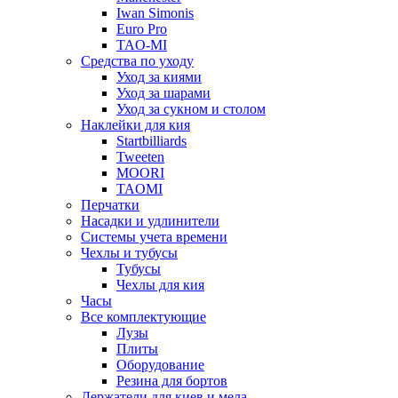
Iwan Simonis
Euro Pro
TAO-MI
Средства по уходу
Уход за киями
Уход за шарами
Уход за сукном и столом
Наклейки для кия
Startbilliards
Tweeten
MOORI
TAOMI
Перчатки
Насадки и удлинители
Системы учета времени
Чехлы и тубусы
Тубусы
Чехлы для кия
Часы
Все комплектующие
Лузы
Плиты
Оборудование
Резина для бортов
Держатели для киев и мела