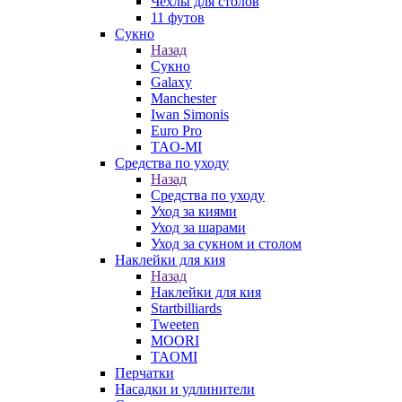
Чехлы для столов
11 футов
Сукно
Назад
Сукно
Galaxy
Manchester
Iwan Simonis
Euro Pro
TAO-MI
Средства по уходу
Назад
Средства по уходу
Уход за киями
Уход за шарами
Уход за сукном и столом
Наклейки для кия
Назад
Наклейки для кия
Startbilliards
Tweeten
MOORI
TAOMI
Перчатки
Насадки и удлинители