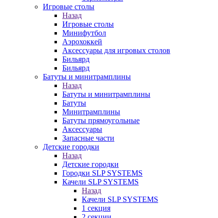
Игровые столы
Назад
Игровые столы
Минифутбол
Аэрохоккей
Аксессуары для игровых столов
Бильяpд
Бильяpд
Батуты и минитрамплины
Назад
Батуты и минитрамплины
Батуты
Минитрамплины
Батуты прямоугольные
Аксессуары
Запасные части
Детские городки
Назад
Детские городки
Городки SLP SYSTEMS
Качели SLP SYSTEMS
Назад
Качели SLP SYSTEMS
1 секция
2 секции