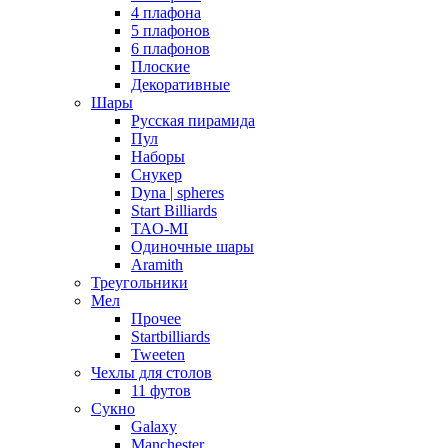
4 плафона
5 плафонов
6 плафонов
Плоские
Декоративные
Шары
Русская пирамида
Пул
Наборы
Снукер
Dyna | spheres
Start Billiards
TAO-MI
Одиночные шары
Aramith
Треугольники
Мел
Прочее
Startbilliards
Tweeten
Чехлы для столов
11 футов
Сукно
Galaxy
Manchester