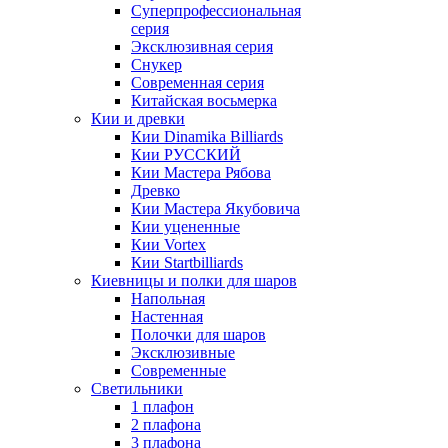
Суперпрофессиональная
серия
Эксклюзивная серия
Снукер
Современная серия
Китайская восьмерка
Кии и древки
Кии Dinamika Billiards
Кии РУССКИЙ
Кии Мастера Рябова
Древко
Кии Мастера Якубовича
Кии уцененные
Кии Vortex
Кии Startbilliards
Киевницы и полки для шаров
Напольная
Настенная
Полочки для шаров
Эксклюзивные
Современные
Светильники
1 плафон
2 плафона
3 плафона