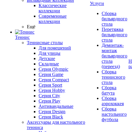
Бильярдные коллекции
Услуги
Классические
коллекции
Сборка
Современные
бильярдного
коллекции
стола
Ещё
Перетяжка
бильярдного
Теннис
стола
Теннисные столы
Демонтаж-
Для помещений
монтаж
Для улицы
бильярдного
Детские
стола
Н
Складные
(переезд)
р
Серия Olympic
Сборка
Серия Game
теннисного
Серия Compact
стола
Серия Sport
Сборка
Серия Hobby
батута
Серия City
Сборка
Серия Play
аэрохоккея
Антивандальные
Сборка
Серия Design
настольного
Серия Black
футбола
Аксессуары для настольного
тенниса