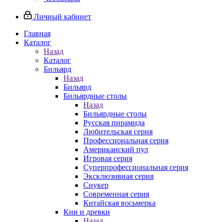
Личный кабинет
Главная
Каталог
Назад
Каталог
Бильярд
Назад
Бильярд
Бильярдные столы
Назад
Бильярдные столы
Русская пирамида
Любительская серия
Профессиональная серия
Американский пул
Игровая серия
Суперпрофессиональная серия
Эксклюзивная серия
Снукер
Современная серия
Китайская восьмерка
Кии и древки
Назад