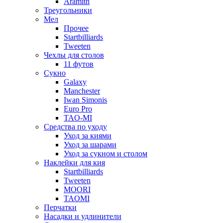
Aramith
Треугольники
Мел
Прочее
Startbilliards
Tweeten
Чехлы для столов
11 футов
Сукно
Galaxy
Manchester
Iwan Simonis
Euro Pro
TAO-MI
Средства по уходу
Уход за киями
Уход за шарами
Уход за сукном и столом
Наклейки для кия
Startbilliards
Tweeten
MOORI
TAOMI
Перчатки
Насадки и удлинители