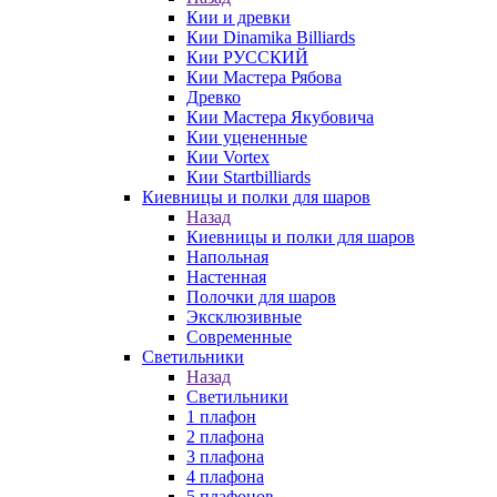
Кии и древки
Кии Dinamika Billiards
Кии РУССКИЙ
Кии Мастера Рябова
Древко
Кии Мастера Якубовича
Кии уцененные
Кии Vortex
Кии Startbilliards
Киевницы и полки для шаров
Назад
Киевницы и полки для шаров
Напольная
Настенная
Полочки для шаров
Эксклюзивные
Современные
Светильники
Назад
Светильники
1 плафон
2 плафона
3 плафона
4 плафона
5 плафонов