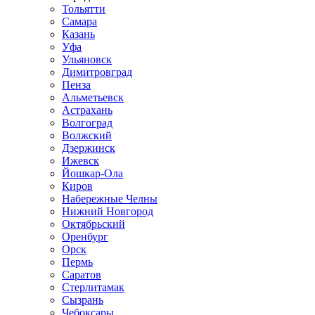
Тольятти
Самара
Казань
Уфа
Ульяновск
Димитровград
Пенза
Альметьевск
Астрахань
Волгоград
Волжский
Дзержинск
Ижевск
Йошкар-Ола
Киров
Набережные Челны
Нижний Новгород
Октябрьский
Оренбург
Орск
Пермь
Саратов
Стерлитамак
Сызрань
Чебоксары