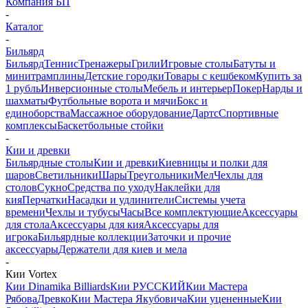
Компания БП
-
Каталог
-
Бильярд
Бильярд
Теннис
Тренажеры
Грили
Игровые столы
Батуты и
минитрамплины
Детские городки
Товары с кешбеком
Купить за
1 рубль
Инверсионные столы
Мебель и интерьер
Покер
Нарды и
шахматы
Футбольные ворота и мячи
Бокс и
единоборства
Массажное оборудование
Дартс
Спортивные
комплексы
Баскетбольные стойки
-
Кии и древки
Бильярдные столы
Кии и древки
Киевницы и полки для
шаров
Светильники
Шары
Треугольники
Мел
Чехлы для
столов
Сукно
Средства по уходу
Наклейки для
кия
Перчатки
Насадки и удлинители
Системы учета
времени
Чехлы и тубусы
Часы
Все комплектующие
Аксессуары
для стола
Аксессуары для кия
Аксессуары для
игрока
Бильярдные коллекции
Заточки и прочие
аксессуары
Держатели для киев и мела
-
Кии Vortex
Кии Dinamika Billiards
Кии РУССКИЙ
Кии Мастера
Рябова
Древко
Кии Мастера Якубовича
Кии уцененные
Кии