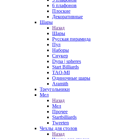
6 плафонов
Плоские
Декоративные
Шары
Назад
Шары
Русская пирамида
Пул
Наборы
Снукер
Dyna | spheres
Start Billiards
TAO-MI
Одиночные шары
Aramith
Треугольники
Мел
Назад
Мел
Прочее
Startbilliards
Tweeten
Чехлы для столов
Назад