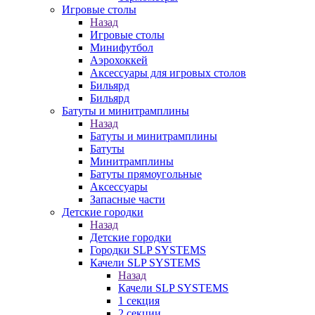
Игровые столы
Назад
Игровые столы
Минифутбол
Аэрохоккей
Аксессуары для игровых столов
Бильяpд
Бильяpд
Батуты и минитрамплины
Назад
Батуты и минитрамплины
Батуты
Минитрамплины
Батуты прямоугольные
Аксессуары
Запасные части
Детские городки
Назад
Детские городки
Городки SLP SYSTEMS
Качели SLP SYSTEMS
Назад
Качели SLP SYSTEMS
1 секция
2 секции