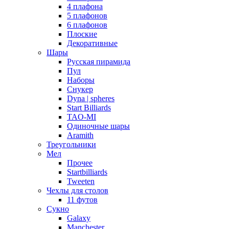
4 плафона
5 плафонов
6 плафонов
Плоские
Декоративные
Шары
Русская пирамида
Пул
Наборы
Снукер
Dyna | spheres
Start Billiards
TAO-MI
Одиночные шары
Aramith
Треугольники
Мел
Прочее
Startbilliards
Tweeten
Чехлы для столов
11 футов
Сукно
Galaxy
Manchester