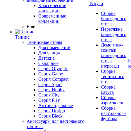
Бильярдные коллекции
Услуги
Классические
коллекции
Сборка
Современные
бильярдного
коллекции
стола
Ещё
Перетяжка
бильярдного
Теннис
стола
Теннисные столы
Демонтаж-
Для помещений
монтаж
Для улицы
бильярдного
Детские
стола
Н
Складные
(переезд)
р
Серия Olympic
Сборка
Серия Game
теннисного
Серия Compact
стола
Серия Sport
Сборка
Серия Hobby
батута
Серия City
Сборка
Серия Play
аэрохоккея
Антивандальные
Сборка
Серия Design
настольного
Серия Black
футбола
Аксессуары для настольного
тенниса