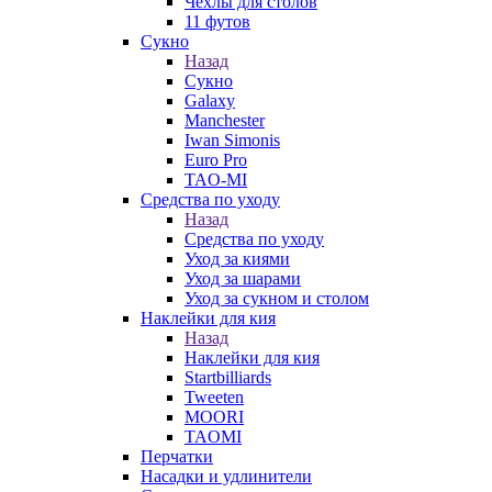
Чехлы для столов
11 футов
Сукно
Назад
Сукно
Galaxy
Manchester
Iwan Simonis
Euro Pro
TAO-MI
Средства по уходу
Назад
Средства по уходу
Уход за киями
Уход за шарами
Уход за сукном и столом
Наклейки для кия
Назад
Наклейки для кия
Startbilliards
Tweeten
MOORI
TAOMI
Перчатки
Насадки и удлинители