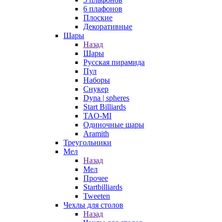
6 плафонов
Плоские
Декоративные
Шары
Назад
Шары
Русская пирамида
Пул
Наборы
Снукер
Dyna | spheres
Start Billiards
TAO-MI
Одиночные шары
Aramith
Треугольники
Мел
Назад
Мел
Прочее
Startbilliards
Tweeten
Чехлы для столов
Назад