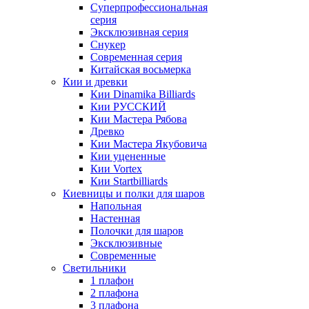
Суперпрофессиональная
серия
Эксклюзивная серия
Снукер
Современная серия
Китайская восьмерка
Кии и древки
Кии Dinamika Billiards
Кии РУССКИЙ
Кии Мастера Рябова
Древко
Кии Мастера Якубовича
Кии уцененные
Кии Vortex
Кии Startbilliards
Киевницы и полки для шаров
Напольная
Настенная
Полочки для шаров
Эксклюзивные
Современные
Светильники
1 плафон
2 плафона
3 плафона