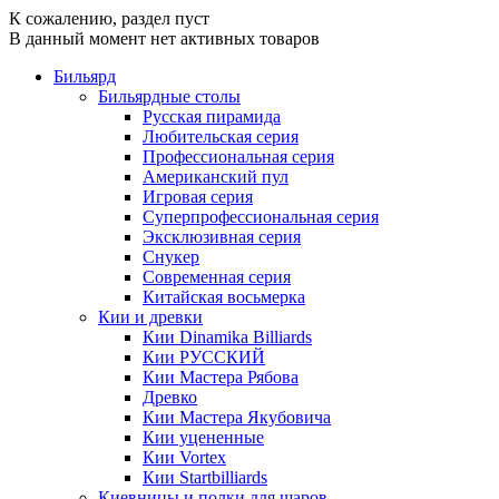
К сожалению, раздел пуст
В данный момент нет активных товаров
Бильярд
Бильярдные столы
Русская пирамида
Любительская серия
Профессиональная серия
Американский пул
Игровая серия
Суперпрофессиональная серия
Эксклюзивная серия
Снукер
Современная серия
Китайская восьмерка
Кии и древки
Кии Dinamika Billiards
Кии РУССКИЙ
Кии Мастера Рябова
Древко
Кии Мастера Якубовича
Кии уцененные
Кии Vortex
Кии Startbilliards
Киевницы и полки для шаров