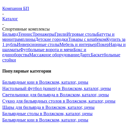
Компания БП
-
Каталог
-
Спортивные комплексы
Бильярд
Теннис
Тренажеры
Грили
Игровые столы
Батуты и
минитрамплины
Детские городки
Товары с кешбеком
Купить за
1 рубль
Инверсионные столы
Мебель и интерьер
Покер
Нарды и
шахматы
Футбольные ворота и мячи
Бокс и
единоборства
Массажное оборудование
Дартс
Баскетбольные
стойки
Популярные категории
Бильярдные кии в Волжском, каталог, цены
Настольный футбол (кикер) в Волжском, каталог, цены
Светильники для бильярда в Волжском, каталог, цены
Сукно для бильярдных столов в Волжском, каталог, цены
Шары для бильярда в Волжском, каталог, цены
Бильярдные столы в Волжском, каталог, цены
Бильярдные кии в Волжском, каталог, цены