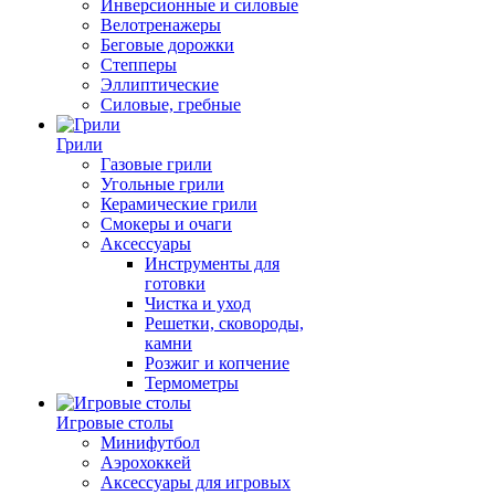
Инверсионные и силовые
Велотренажеры
Беговые дорожки
Степперы
Эллиптические
Силовые, гребные
Грили
Газовые грили
Угольные грили
Керамические грили
Смокеры и очаги
Аксессуары
Инструменты для
готовки
Чистка и уход
Решетки, сковороды,
камни
Розжиг и копчение
Термометры
Игровые столы
Минифутбол
Аэрохоккей
Аксессуары для игровых