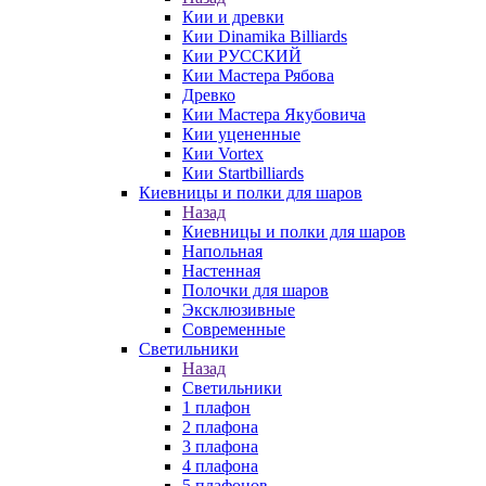
Кии и древки
Кии Dinamika Billiards
Кии РУССКИЙ
Кии Мастера Рябова
Древко
Кии Мастера Якубовича
Кии уцененные
Кии Vortex
Кии Startbilliards
Киевницы и полки для шаров
Назад
Киевницы и полки для шаров
Напольная
Настенная
Полочки для шаров
Эксклюзивные
Современные
Светильники
Назад
Светильники
1 плафон
2 плафона
3 плафона
4 плафона
5 плафонов