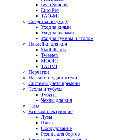
Iwan Simonis
Euro Pro
TAO-MI
Средства по уходу
Уход за киями
Уход за шарами
Уход за сукном и столом
Наклейки для кия
Startbilliards
Tweeten
MOORI
TAOMI
Перчатки
Насадки и удлинители
Системы учета времени
Чехлы и тубусы
Тубусы
Чехлы для кия
Часы
Все комплектующие
Лузы
Плиты
Оборудование
Резина для бортов
Держатели для киев и мела