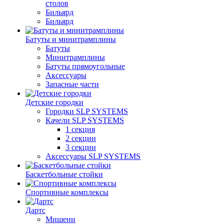
столов
Бильяpд
Бильяpд
Батуты и минитрамплины
Батуты
Минитрамплины
Батуты прямоугольные
Аксессуары
Запасные части
Детские городки
Городки SLP SYSTEMS
Качели SLP SYSTEMS
1 секция
2 секции
3 секции
Аксессуары SLP SYSTEMS
Баскетбольные стойки
Спортивные комплексы
Дартс
Мишени