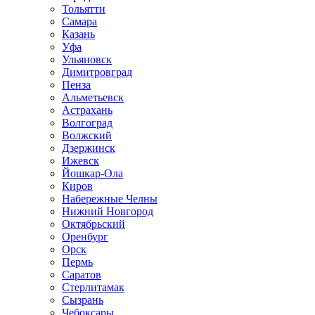
Тольятти
Самара
Казань
Уфа
Ульяновск
Димитровград
Пенза
Альметьевск
Астрахань
Волгоград
Волжский
Дзержинск
Ижевск
Йошкар-Ола
Киров
Набережные Челны
Нижний Новгород
Октябрьский
Оренбург
Орск
Пермь
Саратов
Стерлитамак
Сызрань
Чебоксары