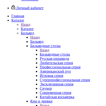
Личный кабинет
Главная
Каталог
Назад
Каталог
Бильярд
Назад
Бильярд
Бильярдные столы
Назад
Бильярдные столы
Русская пирамида
Любительская серия
Профессиональная серия
Американский пул
Игровая серия
Суперпрофессиональная серия
Эксклюзивная серия
Снукер
Современная серия
Китайская восьмерка
Кии и древки
Назад