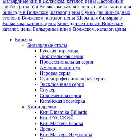
Бильярдные кии в Волжском, каталог, цены
Настольный
футбол (кикер) в Волжском, каталог, цены
Светильники для
бильярда в Волжском, каталог, цены
Сукно для бильярдных
столов в Волжском, каталог, цены
Шары для бильярда в
Волжском, каталог, цены
Бильярдные столы в Волжском,
каталог, цены
Бильярдные кии в Волжском, каталог, цены
Бильярд
Бильярдные столы
Русская пирамида
Любительская серия
Профессиональная серия
Американский пул
Игровая серия
Суперпрофессиональная серия
Эксклюзивная серия
Снукер
Современная серия
Китайская восьмерка
Кии и древки
Кии Dinamika Billiards
Кии РУССКИЙ
Кии Мастера Рябова
Древко
Кии Мастера Якубовича