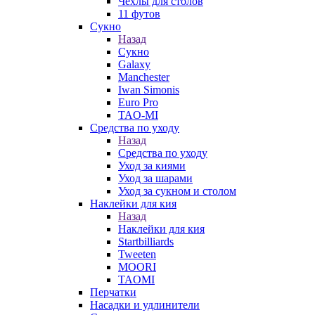
Чехлы для столов
11 футов
Сукно
Назад
Сукно
Galaxy
Manchester
Iwan Simonis
Euro Pro
TAO-MI
Средства по уходу
Назад
Средства по уходу
Уход за киями
Уход за шарами
Уход за сукном и столом
Наклейки для кия
Назад
Наклейки для кия
Startbilliards
Tweeten
MOORI
TAOMI
Перчатки
Насадки и удлинители