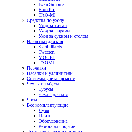
Iwan Simonis
Euro Pro
TAO-MI
Средства по уходу
Уход за киями
Уход за шарами
Уход за сукном и столом
Наклейки для кия
Startbilliards
Tweeten
MOORI
TAOMI
Перчатки
Насадки и удлинители
Системы учета времени
Чехлы и тубусы
Тубусы
Чехлы для кия
Часы
Все комплектующие
Лузы
Плиты
Оборудование
Резина для бортов
Держатели для киев и мела