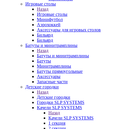
Игровые столы
Назад
Игровые столы
Минифутбол
Аэрохоккей
Аксессуары для игровых столов
Бильяpд
Бильяpд
Батуты и минитрамплины
Назад
Батуты и минитрамплины
Батуты
Минитрамплины
Батуты прямоугольные
Аксессуары
Запасные части
Детские городки
Назад
Детские городки
Городки SLP SYSTEMS
Качели SLP SYSTEMS
Назад
Качели SLP SYSTEMS
1 секция
2 секции