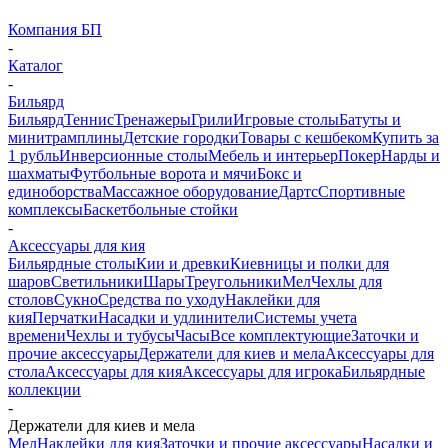
Компания БП
-
Каталог
-
Бильярд
Бильярд
Теннис
Тренажеры
Грили
Игровые столы
Батуты и
минитрамплины
Детские городки
Товары с кешбеком
Купить за
1 рубль
Инверсионные столы
Мебель и интерьер
Покер
Нарды и
шахматы
Футбольные ворота и мячи
Бокс и
единоборства
Массажное оборудование
Дартс
Спортивные
комплексы
Баскетбольные стойки
-
Аксессуары для кия
Бильярдные столы
Кии и древки
Киевницы и полки для
шаров
Светильники
Шары
Треугольники
Мел
Чехлы для
столов
Сукно
Средства по уходу
Наклейки для
кия
Перчатки
Насадки и удлинители
Системы учета
времени
Чехлы и тубусы
Часы
Все комплектующие
Заточки и
прочие аксессуары
Держатели для киев и мела
Аксессуары для
стола
Аксессуары для кия
Аксессуары для игрока
Бильярдные
коллекции
-
Держатели для киев и мела
Мел
Наклейки для кия
Заточки и прочие аксессуары
Насадки и