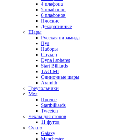
4 плафона
5 плафонов
6 плафонов
Плоские
Декоративные
Шары
Русская пирамида
Пул
Наборы
Снукер
Dyna | spheres
Start Billiards
TAO-MI
Одиночные шары
Aramith
Треугольники
Мел
Прочее
Startbilliards
Tweeten
Чехлы для столов
11 футов
Сукно
Galaxy
Manchester