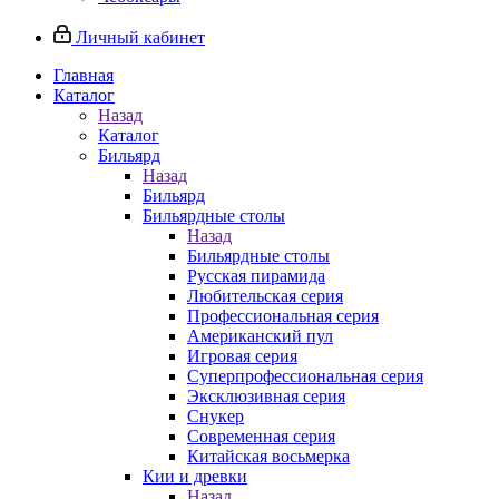
Личный кабинет
Главная
Каталог
Назад
Каталог
Бильярд
Назад
Бильярд
Бильярдные столы
Назад
Бильярдные столы
Русская пирамида
Любительская серия
Профессиональная серия
Американский пул
Игровая серия
Суперпрофессиональная серия
Эксклюзивная серия
Снукер
Современная серия
Китайская восьмерка
Кии и древки
Назад