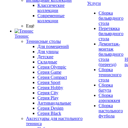
Бильярдные коллекции
Услуги
Классические
коллекции
Сборка
Современные
бильярдного
коллекции
стола
Ещё
Перетяжка
бильярдного
Теннис
стола
Теннисные столы
Демонтаж-
Для помещений
монтаж
Для улицы
бильярдного
Детские
стола
Н
Складные
(переезд)
р
Серия Olympic
Сборка
Серия Game
теннисного
Серия Compact
стола
Серия Sport
Сборка
Серия Hobby
батута
Серия City
Сборка
Серия Play
аэрохоккея
Антивандальные
Сборка
Серия Design
настольного
Серия Black
футбола
Аксессуары для настольного
тенниса