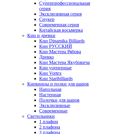
Суперпрофессиональная
серия
Эксклюзивная серия
Снукер
Современная серия
Китайская восьмерка
Кии и древки
Кии Dinamika Billiards
Кии РУССКИЙ
Кии Мастера Рябова
Древко
Кии Мастера Якубовича
Кии уцененные
Кии Vortex
Кии Startbilliards
Киевницы и полки для шаров
Напольная
Настенная
Полочки для шаров
Эксклюзивные
Современные
Светильники
1 плафон
2 плафона
3 плафона