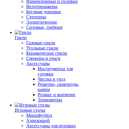
Инверсионные и силовые
Велотренажеры
Беговые дорожки
Степперы
Эллиптические
Силовые, гребные
Грили
Газовые грили
Угольные грили
Керамические грили
Смокеры и очаги
Аксессуары
Инструменты для
готовки
Чистка и уход
Решетки, сковороды,
камни
Розжиг и копчение
Термометры
Игровые столы
Минифутбол
Аэрохоккей
Аксессуары для игровых