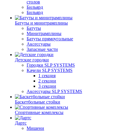
столов
Бильяpд
Бильяpд
Батуты и минитрамплины
Батуты
Минитрамплины
Батуты прямоугольные
Аксессуары
Запасные части
Детские городки
Городки SLP SYSTEMS
Качели SLP SYSTEMS
1 секция
2 секции
3 секции
Аксессуары SLP SYSTEMS
Баскетбольные стойки
Спортивные комплексы
Дартс
Мишени