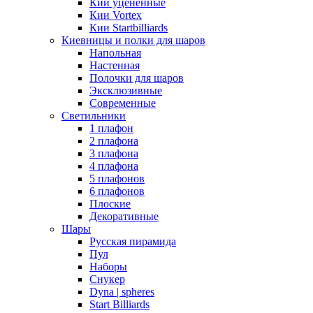
Кии уцененные
Кии Vortex
Кии Startbilliards
Киевницы и полки для шаров
Напольная
Настенная
Полочки для шаров
Эксклюзивные
Современные
Светильники
1 плафон
2 плафона
3 плафона
4 плафона
5 плафонов
6 плафонов
Плоские
Декоративные
Шары
Русская пирамида
Пул
Наборы
Снукер
Dyna | spheres
Start Billiards