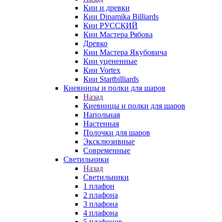
Кии и древки
Кии Dinamika Billiards
Кии РУССКИЙ
Кии Мастера Рябова
Древко
Кии Мастера Якубовича
Кии уцененные
Кии Vortex
Кии Startbilliards
Киевницы и полки для шаров
Назад
Киевницы и полки для шаров
Напольная
Настенная
Полочки для шаров
Эксклюзивные
Современные
Светильники
Назад
Светильники
1 плафон
2 плафона
3 плафона
4 плафона
5 плафонов