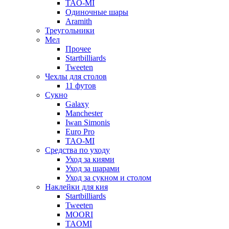
TAO-MI
Одиночные шары
Aramith
Треугольники
Мел
Прочее
Startbilliards
Tweeten
Чехлы для столов
11 футов
Сукно
Galaxy
Manchester
Iwan Simonis
Euro Pro
TAO-MI
Средства по уходу
Уход за киями
Уход за шарами
Уход за сукном и столом
Наклейки для кия
Startbilliards
Tweeten
MOORI
TAOMI