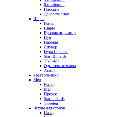
6 плафонов
Плоские
Декоративные
Шары
Назад
Шары
Русская пирамида
Пул
Наборы
Снукер
Dyna | spheres
Start Billiards
TAO-MI
Одиночные шары
Aramith
Треугольники
Мел
Назад
Мел
Прочее
Startbilliards
Tweeten
Чехлы для столов
Назад