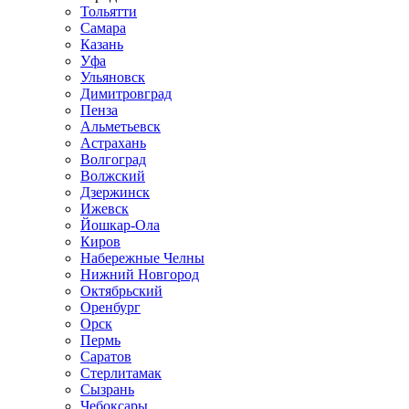
Тольятти
Самара
Казань
Уфа
Ульяновск
Димитровград
Пенза
Альметьевск
Астрахань
Волгоград
Волжский
Дзержинск
Ижевск
Йошкар-Ола
Киров
Набережные Челны
Нижний Новгород
Октябрьский
Оренбург
Орск
Пермь
Саратов
Стерлитамак
Сызрань
Чебоксары