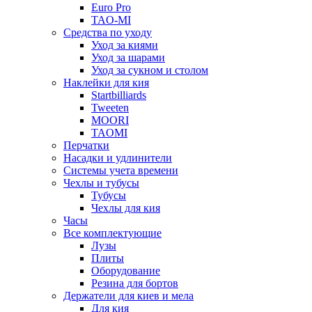
Euro Pro
TAO-MI
Средства по уходу
Уход за киями
Уход за шарами
Уход за сукном и столом
Наклейки для кия
Startbilliards
Tweeten
MOORI
TAOMI
Перчатки
Насадки и удлинители
Системы учета времени
Чехлы и тубусы
Тубусы
Чехлы для кия
Часы
Все комплектующие
Лузы
Плиты
Оборудование
Резина для бортов
Держатели для киев и мела
Для кия