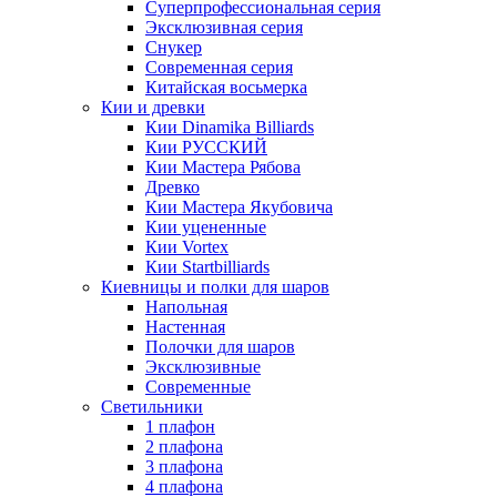
Суперпрофессиональная серия
Эксклюзивная серия
Снукер
Современная серия
Китайская восьмерка
Кии и древки
Кии Dinamika Billiards
Кии РУССКИЙ
Кии Мастера Рябова
Древко
Кии Мастера Якубовича
Кии уцененные
Кии Vortex
Кии Startbilliards
Киевницы и полки для шаров
Напольная
Настенная
Полочки для шаров
Эксклюзивные
Современные
Светильники
1 плафон
2 плафона
3 плафона
4 плафона