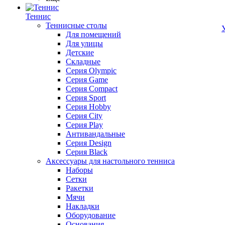
Теннис
Теннисные столы
Для помещений
Для улицы
Детские
Складные
Серия Olympic
Серия Game
Серия Compact
Серия Sport
Серия Hobby
Серия City
Серия Play
Антивандальные
Серия Design
Серия Black
Аксессуары для настольного тенниса
Наборы
Сетки
Ракетки
Мячи
Накладки
Оборудование
Основания