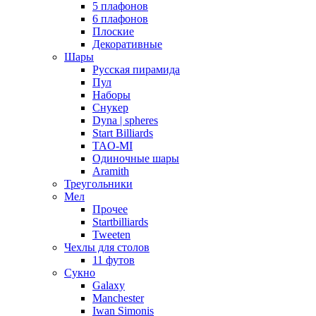
5 плафонов
6 плафонов
Плоские
Декоративные
Шары
Русская пирамида
Пул
Наборы
Снукер
Dyna | spheres
Start Billiards
TAO-MI
Одиночные шары
Aramith
Треугольники
Мел
Прочее
Startbilliards
Tweeten
Чехлы для столов
11 футов
Сукно
Galaxy
Manchester
Iwan Simonis