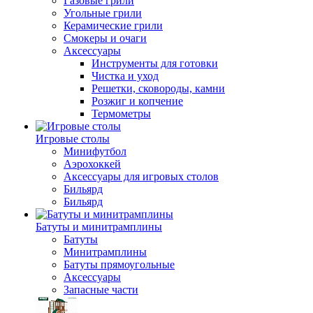
Газовые грили
Угольные грили
Керамические грили
Смокеры и очаги
Аксессуары
Инструменты для готовки
Чистка и уход
Решетки, сковороды, камни
Розжиг и копчение
Термометры
Игровые столы
Минифутбол
Аэрохоккей
Аксессуары для игровых столов
Бильяpд
Бильяpд
Батуты и минитрамплины
Батуты
Минитрамплины
Батуты прямоугольные
Аксессуары
Запасные части