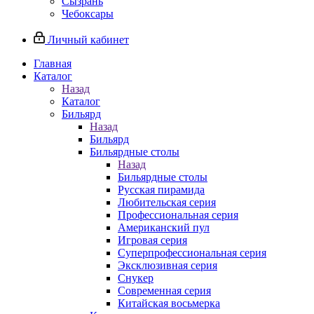
Сызрань
Чебоксары
Личный кабинет
Главная
Каталог
Назад
Каталог
Бильярд
Назад
Бильярд
Бильярдные столы
Назад
Бильярдные столы
Русская пирамида
Любительская серия
Профессиональная серия
Американский пул
Игровая серия
Суперпрофессиональная серия
Эксклюзивная серия
Снукер
Современная серия
Китайская восьмерка