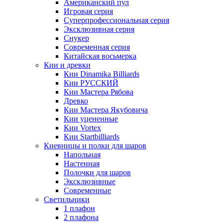
Американский пул
Игровая серия
Суперпрофессиональная серия
Эксклюзивная серия
Снукер
Современная серия
Китайская восьмерка
Кии и древки
Кии Dinamika Billiards
Кии РУССКИЙ
Кии Мастера Рябова
Древко
Кии Мастера Якубовича
Кии уцененные
Кии Vortex
Кии Startbilliards
Киевницы и полки для шаров
Напольная
Настенная
Полочки для шаров
Эксклюзивные
Современные
Светильники
1 плафон
2 плафона