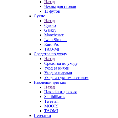
Назад
Чехлы для столов
11 футов
Сукно
Назад
Сукно
Galaxy
Manchester
Iwan Simonis
Euro Pro
TAO-MI
Средства по уходу
Назад
Средства по уходу
Уход за киями
Уход за шарами
Уход за сукном и столом
Наклейки для кия
Назад
Наклейки для кия
Startbilliards
Tweeten
MOORI
TAOMI
Перчатки