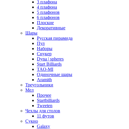
3 плафона
4 плафона
5 плафонов
6 плафонов
Плоские
Декоративные
Шары
Русская пирамида
Пул
Наборы
Снукер
Dyna | spheres
Start Billiards
TAO-MI
Одиночные шары
Aramith
Треугольники
Мел
Прочее
Startbilliards
Tweeten
Чехлы для столов
11 футов
Сукно
Galaxy