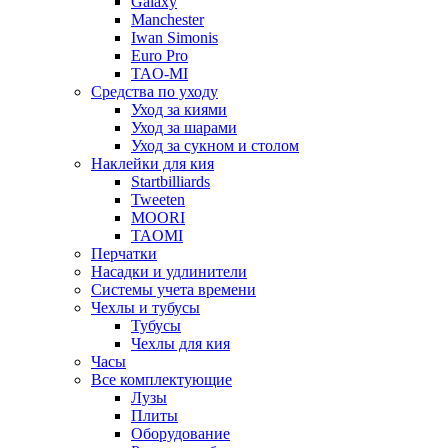
Galaxy
Manchester
Iwan Simonis
Euro Pro
TAO-MI
Средства по уходу
Уход за киями
Уход за шарами
Уход за сукном и столом
Наклейки для кия
Startbilliards
Tweeten
MOORI
TAOMI
Перчатки
Насадки и удлинители
Системы учета времени
Чехлы и тубусы
Тубусы
Чехлы для кия
Часы
Все комплектующие
Лузы
Плиты
Оборудование