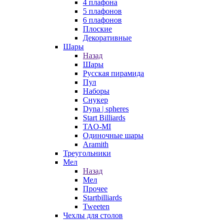
4 плафона
5 плафонов
6 плафонов
Плоские
Декоративные
Шары
Назад
Шары
Русская пирамида
Пул
Наборы
Снукер
Dyna | spheres
Start Billiards
TAO-MI
Одиночные шары
Aramith
Треугольники
Мел
Назад
Мел
Прочее
Startbilliards
Tweeten
Чехлы для столов