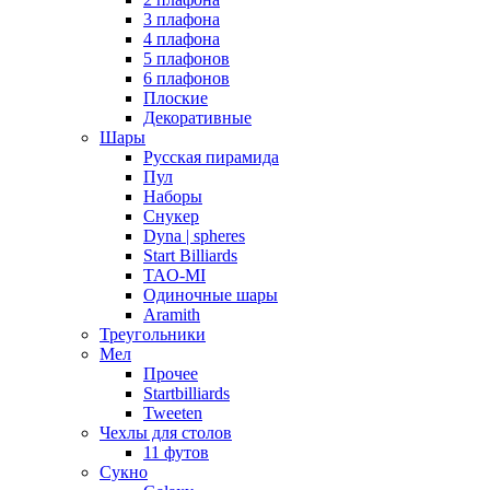
3 плафона
4 плафона
5 плафонов
6 плафонов
Плоские
Декоративные
Шары
Русская пирамида
Пул
Наборы
Снукер
Dyna | spheres
Start Billiards
TAO-MI
Одиночные шары
Aramith
Треугольники
Мел
Прочее
Startbilliards
Tweeten
Чехлы для столов
11 футов
Сукно