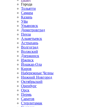
Города
Тольятти
Самара
Казань
Уфа
Ульяновск
Димитровград
Пенза
Альметьевск
Астрахань
Волгоград
Волжский
Дзержинск
Ижевск
Йошкар-Ола
Киров
Набережные Челны
Нижний Новгород
Октябрьский
Оренбург
Орск
Пермь
Саратов
Стерлитамак