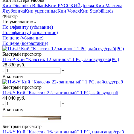
Кии Мастера Рябова
Кии Dinamika Billiards
Кии РУССКИЙ
Древко
Кии Мастера
Якубовича
Кии уцененные
Кии Vortex
Кии Startbilliards
Фильтр
По умолчанию
По алфавиту (убывание)
По алфавиту (возрастание)
По цене (убывание)
По цене (возрастание)
Быстрый просмотр
11-6-Р Кий "Классик 12 запилов" 1 РС, лайсвуд/граб(РС)
28 830
руб.
-
+
В корзину
Быстрый просмотр
11-6-У Кий "Классик 22- запильный" 1 РС, лайсвуд/граб
44 040
руб.
-
+
В корзину
Быстрый просмотр
11-8-У Кий "Классик 16- запильный" 1 РС, палисандр/граб