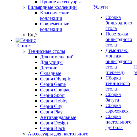
Прочие аксессуары
Услуги
Бильярдные коллекции
Классические
Сборка
коллекции
бильярдного
Современные
стола
коллекции
Перетяжка
Ещё
бильярдного
стола
Теннис
Демонтаж-
Теннисные столы
монтаж
Для помещений
бильярдного
Для улицы
стола
Н
Детские
(переезд)
р
Складные
Сборка
Серия Olympic
теннисного
Серия Game
стола
Серия Compact
Сборка
Серия Sport
батута
Серия Hobby
Сборка
Серия City
аэрохоккея
Серия Play
Сборка
Антивандальные
настольного
Серия Design
футбола
Серия Black
Аксессуары для настольного