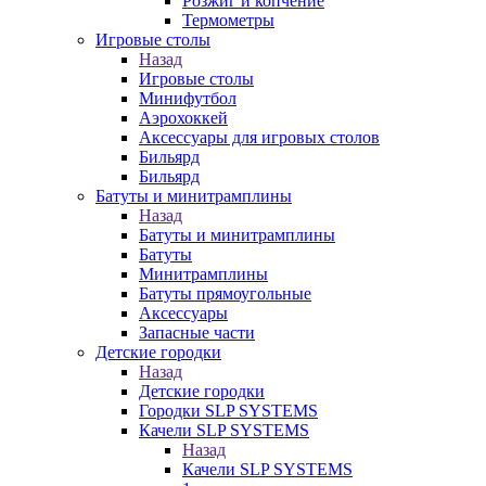
Розжиг и копчение
Термометры
Игровые столы
Назад
Игровые столы
Минифутбол
Аэрохоккей
Аксессуары для игровых столов
Бильяpд
Бильяpд
Батуты и минитрамплины
Назад
Батуты и минитрамплины
Батуты
Минитрамплины
Батуты прямоугольные
Аксессуары
Запасные части
Детские городки
Назад
Детские городки
Городки SLP SYSTEMS
Качели SLP SYSTEMS
Назад
Качели SLP SYSTEMS