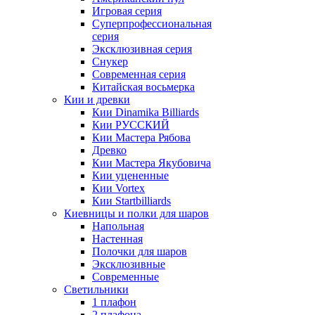
Игровая серия
Суперпрофессиональная
серия
Эксклюзивная серия
Снукер
Современная серия
Китайская восьмерка
Кии и древки
Кии Dinamika Billiards
Кии РУССКИЙ
Кии Мастера Рябова
Древко
Кии Мастера Якубовича
Кии уцененные
Кии Vortex
Кии Startbilliards
Киевницы и полки для шаров
Напольная
Настенная
Полочки для шаров
Эксклюзивные
Современные
Светильники
1 плафон
2 плафона