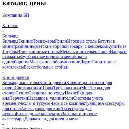
каталог, цены
Компания БП
-
Каталог
-
Бильярд
Бильярд
Теннис
Тренажеры
Грили
Игровые столы
Батуты и
минитрамплины
Детские городки
Товары с кешбеком
Купить за
1 рубль
Инверсионные столы
Мебель и интерьер
Покер
Нарды и
шахматы
Футбольные ворота и мячи
Бокс и
единоборства
Массажное оборудование
Дартс
Спортивные
комплексы
Баскетбольные стойки
-
Кии и древки
Бильярдные столы
Кии и древки
Киевницы и полки для
шаров
Светильники
Шары
Треугольники
Мел
Чехлы для
столов
Сукно
Средства по уходу
Наклейки для
кия
Перчатки
Насадки и удлинители
Системы учета
времени
Чехлы и тубусы
Часы
Все комплектующие
Аксессуары
для стола
Аксессуары для кия
Аксессуары для
игрока
Бильярдные коллекции
Заточки и прочие
аксессуары
Держатели для киев и мела
-