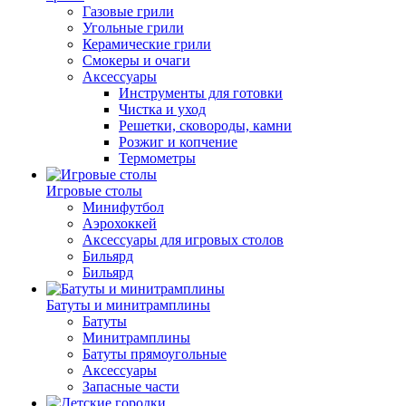
Газовые грили
Угольные грили
Керамические грили
Смокеры и очаги
Аксессуары
Инструменты для готовки
Чистка и уход
Решетки, сковороды, камни
Розжиг и копчение
Термометры
Игровые столы
Минифутбол
Аэрохоккей
Аксессуары для игровых столов
Бильяpд
Бильяpд
Батуты и минитрамплины
Батуты
Минитрамплины
Батуты прямоугольные
Аксессуары
Запасные части