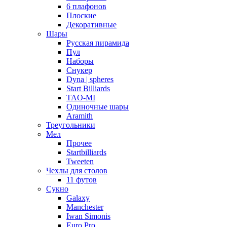
6 плафонов
Плоские
Декоративные
Шары
Русская пирамида
Пул
Наборы
Снукер
Dyna | spheres
Start Billiards
TAO-MI
Одиночные шары
Aramith
Треугольники
Мел
Прочее
Startbilliards
Tweeten
Чехлы для столов
11 футов
Сукно
Galaxy
Manchester
Iwan Simonis
Euro Pro