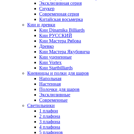
Эксклюзивная серия
Снукер
Современная серия
Китайская восьмерка
Кии и древки
Кии Dinamika Billiards
Кии РУССКИЙ
Кии Мастера Рябова
Древко
Кии Мастера Якубовича
Кии уцененные
Кии Vortex
Кии Startbilliards
Киевницы и полки для шаров
Напольная
Настенная
Полочки для шаров
Эксклюзивные
Современные
Светильники
1 плафон
2 плафона
3 плафона
4 плафона
5 плафонов