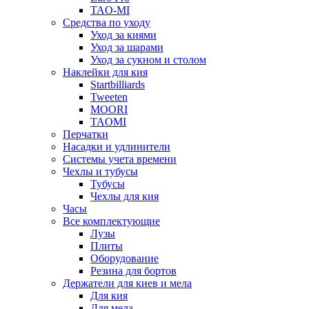
TAO-MI
Средства по уходу
Уход за киями
Уход за шарами
Уход за сукном и столом
Наклейки для кия
Startbilliards
Tweeten
MOORI
TAOMI
Перчатки
Насадки и удлинители
Системы учета времени
Чехлы и тубусы
Тубусы
Чехлы для кия
Часы
Все комплектующие
Лузы
Плиты
Оборудование
Резина для бортов
Держатели для киев и мела
Для кия
Для мела