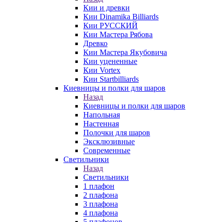
Кии и древки
Кии Dinamika Billiards
Кии РУССКИЙ
Кии Мастера Рябова
Древко
Кии Мастера Якубовича
Кии уцененные
Кии Vortex
Кии Startbilliards
Киевницы и полки для шаров
Назад
Киевницы и полки для шаров
Напольная
Настенная
Полочки для шаров
Эксклюзивные
Современные
Светильники
Назад
Светильники
1 плафон
2 плафона
3 плафона
4 плафона
5 плафонов