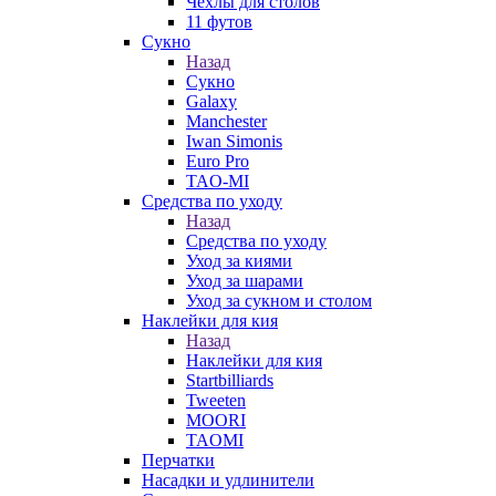
Чехлы для столов
11 футов
Сукно
Назад
Сукно
Galaxy
Manchester
Iwan Simonis
Euro Pro
TAO-MI
Средства по уходу
Назад
Средства по уходу
Уход за киями
Уход за шарами
Уход за сукном и столом
Наклейки для кия
Назад
Наклейки для кия
Startbilliards
Tweeten
MOORI
TAOMI
Перчатки
Насадки и удлинители