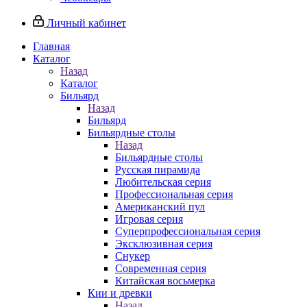
Личный кабинет
Главная
Каталог
Назад
Каталог
Бильярд
Назад
Бильярд
Бильярдные столы
Назад
Бильярдные столы
Русская пирамида
Любительская серия
Профессиональная серия
Американский пул
Игровая серия
Суперпрофессиональная серия
Эксклюзивная серия
Снукер
Современная серия
Китайская восьмерка
Кии и древки
Назад