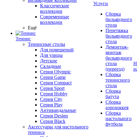
Бильярдные коллекции
Услуги
Классические
коллекции
Сборка
Современные
бильярдного
коллекции
стола
Ещё
Перетяжка
бильярдного
Теннис
стола
Теннисные столы
Демонтаж-
Для помещений
монтаж
Для улицы
бильярдного
Детские
стола
Н
Складные
(переезд)
р
Серия Olympic
Сборка
Серия Game
теннисного
Серия Compact
стола
Серия Sport
Сборка
Серия Hobby
батута
Серия City
Сборка
Серия Play
аэрохоккея
Антивандальные
Сборка
Серия Design
настольного
Серия Black
футбола
Аксессуары для настольного
тенниса