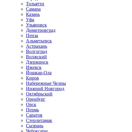
Тольятти
Самара
Казань
Уфа
Ульяновск
Димитровград
Пенза
Альметьевск
Астрахань
Волгоград
Волжский
Дзержинск
Ижевск
Йошкар-Ола
Киров
Набережные Челны
Нижний Новгород
Октябрьский
Оренбург
Орск
Пермь
Саратов
Стерлитамак
Сызрань
Чебоксары