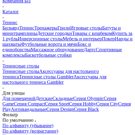
Компания БП
-
Каталог
-
Теннис
Бильярд
Теннис
Тренажеры
Грили
Игровые столы
Батуты и
минитрамплины
Детские городки
Товары с кешбеком
Купить за
1 рубль
Инверсионные столы
Мебель и интерьер
Покер
Нарды и
шахматы
Футбольные ворота и мячи
Бокс и
единоборства
Массажное оборудование
Дартс
Спортивные
комплексы
Баскетбольные стойки
-
Теннисные столы
Теннисные столы
Аксессуары для настольного
тенниса
Теннисные столы Gambler
Аксессуары для
настольного тенниса Gambler
-
Для улицы
Для помещений
Детские
Складные
Серия Olympic
Серия
Game
Серия Compact
Серия Sport
Серия Hobby
Серия City
Серия
Play
Антивандальные
Серия Design
Серия Black
Фильтр
По умолчанию
По алфавиту (убывание)
По алфавиту (возрастание)