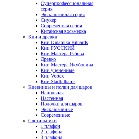
Суперпрофессиональная
серия
Эксклюзивная серия
Снукер
Современная серия
Китайская восьмерка
Кии и древки
Кии Dinamika Billiards
Кии РУССКИЙ
Кии Мастера Рябова
Древко
Кии Мастера Якубовича
Кии уцененные
Кии Vortex
Кии Startbilliards
Киевницы и полки для шаров
Напольная
Настенная
Полочки для шаров
Эксклюзивные
Современные
Светильники
1 плафон
2 плафона
3 плафона