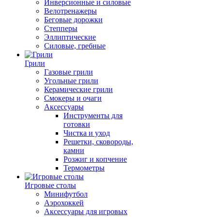
Инверсионные и силовые
Велотренажеры
Беговые дорожки
Степперы
Эллиптические
Силовые, гребные
Грили
Газовые грили
Угольные грили
Керамические грили
Смокеры и очаги
Аксессуары
Инструменты для
готовки
Чистка и уход
Решетки, сковороды,
камни
Розжиг и копчение
Термометры
Игровые столы
Минифутбол
Аэрохоккей
Аксессуары для игровых