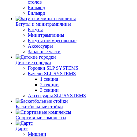
столов
Бильяpд
Бильяpд
Батуты и минитрамплины
Батуты
Минитрамплины
Батуты прямоугольные
Аксессуары
Запасные части
Детские городки
Городки SLP SYSTEMS
Качели SLP SYSTEMS
1 секция
2 секции
3 секции
Аксессуары SLP SYSTEMS
Баскетбольные стойки
Спортивные комплексы
Дартс
Мишени