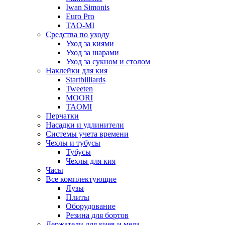
Iwan Simonis
Euro Pro
TAO-MI
Средства по уходу
Уход за киями
Уход за шарами
Уход за сукном и столом
Наклейки для кия
Startbilliards
Tweeten
MOORI
TAOMI
Перчатки
Насадки и удлинители
Системы учета времени
Чехлы и тубусы
Тубусы
Чехлы для кия
Часы
Все комплектующие
Лузы
Плиты
Оборудование
Резина для бортов
Держатели для киев и мела