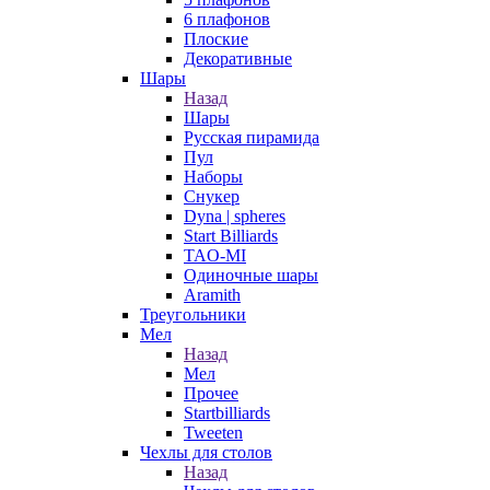
6 плафонов
Плоские
Декоративные
Шары
Назад
Шары
Русская пирамида
Пул
Наборы
Снукер
Dyna | spheres
Start Billiards
TAO-MI
Одиночные шары
Aramith
Треугольники
Мел
Назад
Мел
Прочее
Startbilliards
Tweeten
Чехлы для столов
Назад