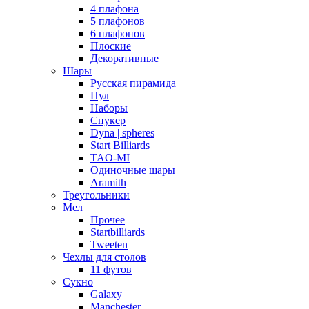
4 плафона
5 плафонов
6 плафонов
Плоские
Декоративные
Шары
Русская пирамида
Пул
Наборы
Снукер
Dyna | spheres
Start Billiards
TAO-MI
Одиночные шары
Aramith
Треугольники
Мел
Прочее
Startbilliards
Tweeten
Чехлы для столов
11 футов
Сукно
Galaxy
Manchester