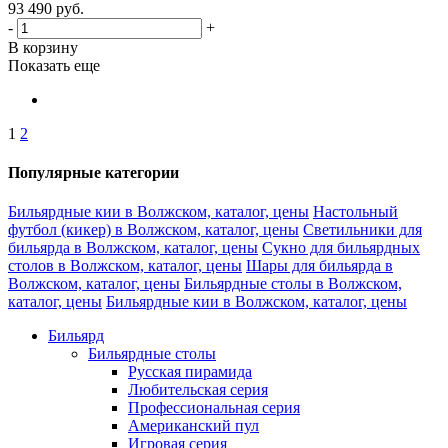
93 490
руб.
-
+
В корзину
Показать еще
1
2
Популярные категории
Бильярдные кии в Волжском, каталог, цены
Настольный
футбол (кикер) в Волжском, каталог, цены
Светильники для
бильярда в Волжском, каталог, цены
Сукно для бильярдных
столов в Волжском, каталог, цены
Шары для бильярда в
Волжском, каталог, цены
Бильярдные столы в Волжском,
каталог, цены
Бильярдные кии в Волжском, каталог, цены
Бильярд
Бильярдные столы
Русская пирамида
Любительская серия
Профессиональная серия
Американский пул
Игровая серия