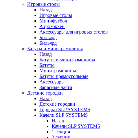
Игровые столы
Назад
Игровые столы
Минифутбол
Аэрохоккей
Аксессуары для игровых столов
Бильяpд
Бильяpд
Батуты и минитрамплины
Назад
Батуты и минитрамплины
Батуты
Минитрамплины
Батуты прямоугольные
Аксессуары
Запасные части
Детские городки
Назад
Детские городки
Городки SLP SYSTEMS
Качели SLP SYSTEMS
Назад
Качели SLP SYSTEMS
1 секция
2 секции